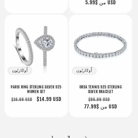
البيع
$5.99 USD
من
عادي
عادي
أُوكَازيُون
أُوكَازيُون
PARIS RING STERLING SILVER 925
ORSA TENNIS 925 STERLING
WOMEN SET
SILVER BRACELET
سعر
سعر
سعر
$14.99 USD
سعر
$18.99 USD
$96.99 USD
البيع
$77.99 USD
من
عادي
البيع
عادي
1
2