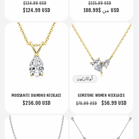
سعر
سعر
سعر
سعر
$134.99 USD
$135.99 USD
البيع
$108.99 USD
من
عادي
البيع
عادي
$124.99 USD
أُوكَازيُون
MOISSANITE DIAMOND NECKLACE
GEMSTONE WOMEN NECKLACES
سعر
$56.99 USD
سعر
سعر
$256.00 USD
$70.99 USD
البيع
عادي
عادي