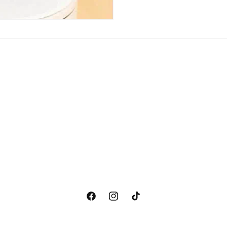
تيك
انستغرام
فيسبوك
توك