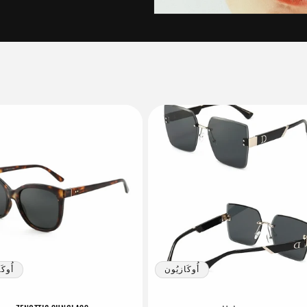
أُوكَازيُون
أُوكَ