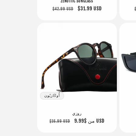
ZENOTTIC SUNGLASS
سعر
$31.99 USD
سعر
$42.99 USD
البيع
عادي
أُوكَازيُون
روزي
$9.99 USD
من
سعر
سعر
$16.99 USD
البيع
عادي