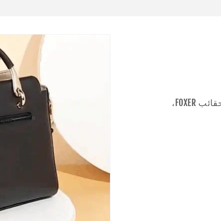
تألق مع مجموعتنا الحصرية من حقائب FOXER،