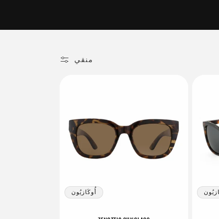
م
و
ع
منقي
ة
:
ازيُون
أُوكَازيُون