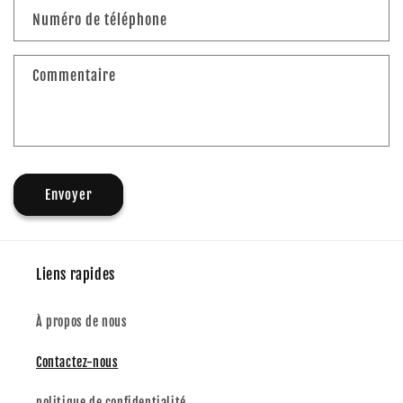
l
Numéro de téléphone
a
i
Commentaire
r
e
d
e
c
Envoyer
o
n
t
a
Liens rapides
c
t
À propos de nous
Contactez-nous
politique de confidentialité