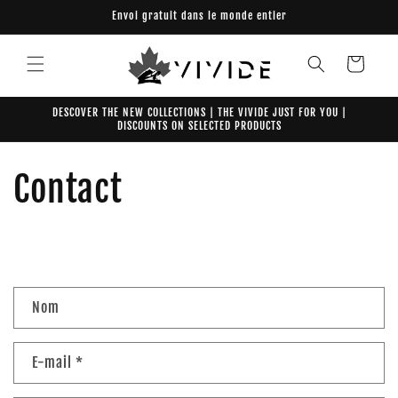
et
Envoi gratuit dans le monde entier
passer
au
contenu
Panier
DESCOVER THE NEW COLLECTIONS | THE VIVIDE JUST FOR YOU |
DISCOUNTS ON SELECTED PRODUCTS
Contact
F
Nom
o
r
E-mail
*
m
u