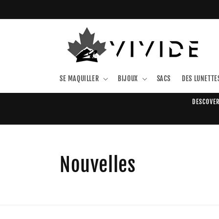
et
passer
au
contenu
SE MAQUILLER
BIJOUX
SACS
DES LUNETTES
DESCOVER
Nouvelles